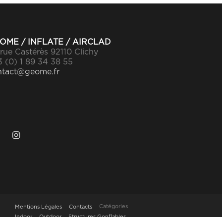
OME / INFLATE / AIRCLAD
rue Castérès 92110 Clichy
 (0) 1 89 34 38 55
ntact@geome.fr
Catégories
Mentions Légales
Contacts
Indoor
Outdoor
Structures Gonflables