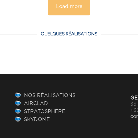
Load more
QUELQUES RÉALISATIONS
NOS RÉALISATIONS
GE
AIRCLAD
35 
+33
STRATOSPHERE
co
SKYDOME