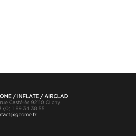
OME / INFLATE / AIRCLAD
rue Castérès 92110 Clichy
 (0) 1 89 34 38 55
ntact@geome.fr