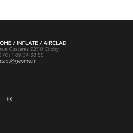
OME / INFLATE / AIRCLAD
rue Castérès 92110 Clichy
 (0) 1 89 34 38 55
ntact@geome.fr