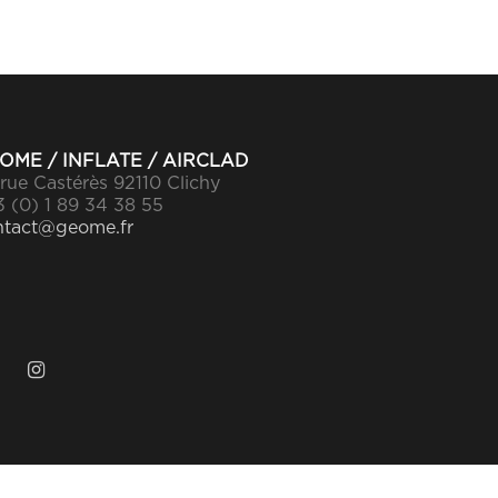
OME / INFLATE / AIRCLAD
rue Castérès 92110 Clichy
 (0) 1 89 34 38 55
ntact@geome.fr